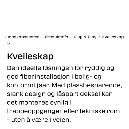
Skip to main content
Fiberoptikk
Kunnskapssenter
Produktinfo
Plug & Play
Kveileskap
Strukturert kabling
Kveileskap
Industrielle produkter
Den ideelle løsningen for ryddig og
Outlet
god fiberinstallasjon i bolig- og
kontormiljøer. Med plassbesparende,
Kunnskapssenter
slank design og låsbart deksel kan
det monteres synlig i
Nyheter
trappeoppganger eller tekniske rom
Om oss
– uten å være i veien.