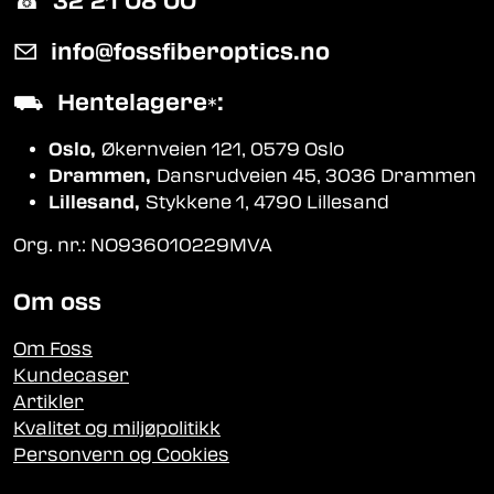
☎︎
32 21 08 00
✉
info@fossfiberoptics.no
⛟
Hentelagere
:
*
Oslo,
Økernveien 121, 0579 Oslo
Drammen,
Dansrudveien 45, 3036 Drammen
Lillesand,
Stykkene 1, 4790 Lillesand
Org. nr.: NO936010229MVA
Om oss
Om Foss
Kundecaser
Artikler
Kvalitet og miljøpolitikk
Personvern og Cookies