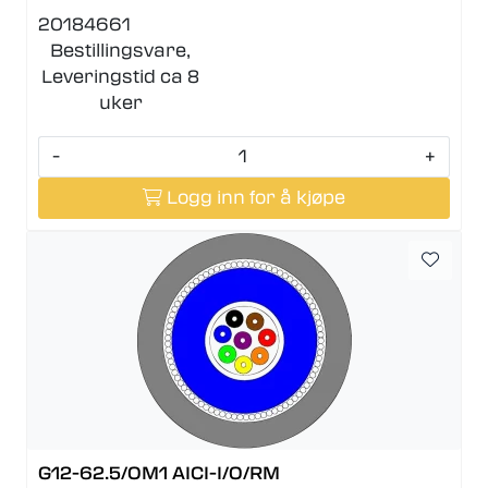
20184661
Bestillingsvare,
Leveringstid ca 8
uker
-
+
Logg inn for å kjøpe
G12-62.5/OM1 AICI-I/O/RM