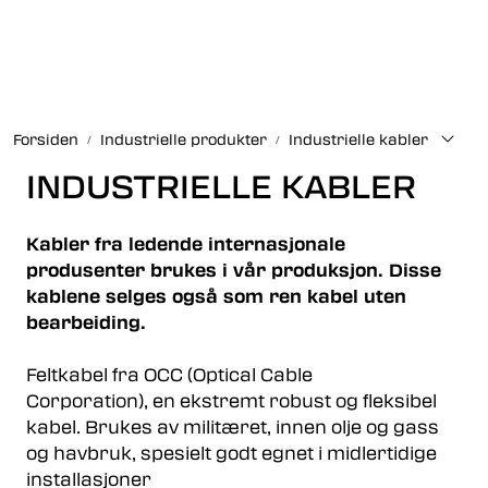
Skip to main content
Fiberoptikk
Forsiden
Industrielle produkter
Industrielle kabler
Strukturert kabling
INDUSTRIELLE KABLER
Industrielle produkter
Kabler fra ledende internasjonale
Outlet
produsenter brukes i vår produksjon. Disse
kablene selges også som ren kabel uten
bearbeiding.
Kunnskapssenter
Feltkabel fra OCC (Optical Cable
Nyheter
Corporation), en ekstremt robust og fleksibel
kabel. Brukes av militæret, innen olje og gass
Om oss
og havbruk, spesielt godt egnet i midlertidige
installasjoner