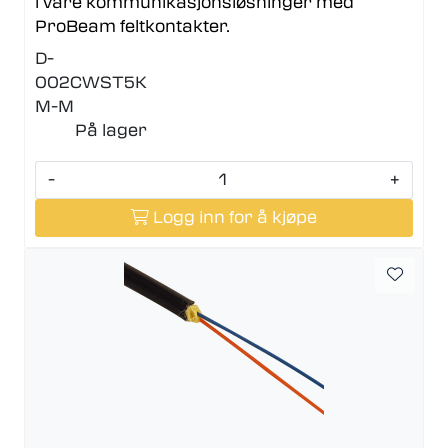
i våre kommunikasjonsløsninger med
ProBeam feltkontakter.
D-
002CWST5K
M-M
På lager
-
+
Logg inn for å kjøpe