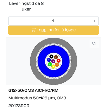
Leveringstid ca 8
uker
-
+
Logg inn for å kjøpe
G12-50/OM3 AICI-I/O/RM
Multimodus 50/125 µm, OM3
20173909