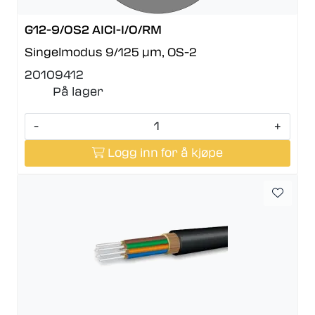
G12-9/OS2 AICI-I/O/RM
Singelmodus 9/125 µm, OS-2
20109412
På lager
-
+
Logg inn for å kjøpe