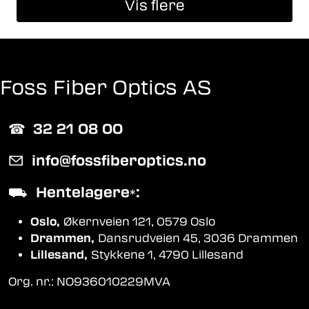
Vis flere
Foss Fiber Optics AS
☎︎
32 21 08 00
✉
info@fossfiberoptics.no
⛟
Hentelagere
:
*
Oslo,
Økernveien 121, 0579 Oslo
Drammen,
Dansrudveien 45, 3036 Drammen
Lillesand,
Stykkene 1, 4790 Lillesand
Org. nr.: NO936010229MVA