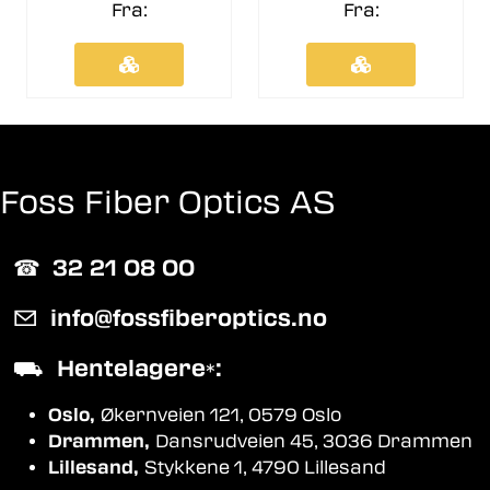
Fra:
Fra:
Foss Fiber Optics AS
☎︎
32 21 08 00
✉
info@fossfiberoptics.no
⛟
Hentelagere
:
*
Oslo,
Økernveien 121, 0579 Oslo
Drammen,
Dansrudveien 45, 3036 Drammen
Lillesand,
Stykkene 1, 4790 Lillesand