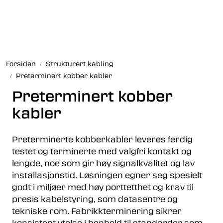
Skip to main content
Fiberoptikk
Forsiden
Strukturert kabling
Strukturert kabling
Preterminert kobber kabler
Preterminert kobber
Industrielle produkter
kabler
Outlet
Preterminerte kobberkabler leveres ferdig
Kunnskapssenter
testet og terminerte med valgfri kontakt og
lengde, noe som gir høy signalkvalitet og lav
installasjonstid. Løsningen egner seg spesielt
Nyheter
godt i miljøer med høy porttetthet og krav til
presis kabelstyring, som datasentre og
Om oss
tekniske rom. Fabrikkterminering sikrer