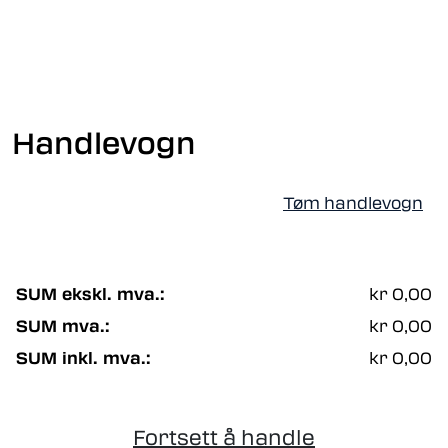
Skip to main content
Fiberoptikk
Handlevogn
Strukturert kabling
Industrielle produkter
Tøm handlevogn
Outlet
SUM ekskl. mva.:
kr 0,00
Kunnskapssenter
SUM mva.:
kr 0,00
Nyheter
SUM inkl. mva.:
kr 0,00
Om oss
Fortsett å handle