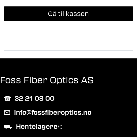
Gå til kassen
Foss Fiber Optics AS
☎︎
32 21 08 00
✉
info@fossfiberoptics.no
⛟
Hentelagere
:
*