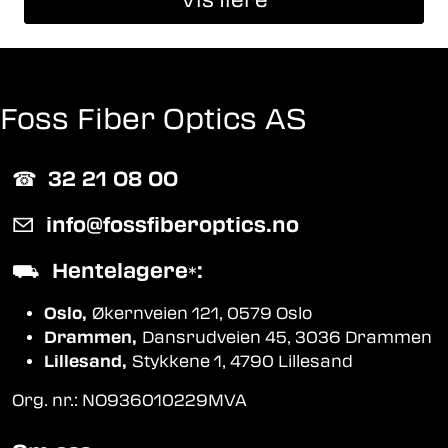
Vis flere
Foss Fiber Optics AS
☎︎
32 21 08 00
✉
info@fossfiberoptics.no
⛟
Hentelagere
:
*
Oslo,
Økernveien 121, 0579 Oslo
Drammen,
Dansrudveien 45, 3036 Drammen
Lillesand,
Stykkene 1, 4790 Lillesand
Org. nr.: NO936010229MVA