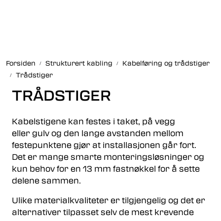
Skip to main content
Fiberoptikk
Forsiden
Strukturert kabling
Kabelføring og trådstiger
Strukturert kabling
Trådstiger
TRÅDSTIGER
Industrielle produkter
Kabelstigene kan festes i taket, på vegg
Outlet
eller gulv og den lange avstanden mellom
festepunktene gjør at installasjonen går fort.
Kunnskapssenter
Det er mange smarte monteringsløsninger og
kun behov for en 13 mm fastnøkkel for å sette
Nyheter
delene sammen.
Ulike materialkvaliteter er tilgjengelig og det er
Om oss
alternativer tilpasset selv de mest krevende