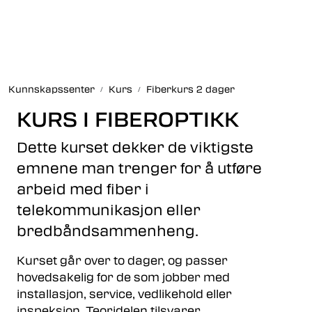
Skip to main content
Fiberoptikk
Kunnskapssenter
Kurs
Fiberkurs 2 dager
Strukturert kabling
KURS I FIBEROPTIKK
Industrielle produkter
Dette kurset dekker de viktigste
emnene man trenger for å utføre
Outlet
arbeid med fiber i
telekommunikasjon eller
Kunnskapssenter
bredbåndsammenheng.
Nyheter
Kurset går over to dager, og passer
hovedsakelig for de som jobber med
Om oss
installasjon, service, vedlikehold eller
inspeksjon. Teoridelen tilsvarer