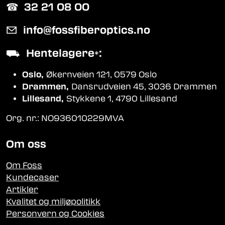
☎︎
32 21 08 00
✉
info@fossfiberoptics.no
⛟
Hentelagere
:
*
Oslo,
Økernveien 121, 0579 Oslo
Drammen,
Dansrudveien 45, 3036 Drammen
Lillesand,
Stykkene 1, 4790 Lillesand
Org. nr.: NO936010229MVA
Om oss
Om Foss
Kundecaser
Artikler
Kvalitet og miljøpolitikk
Personvern og Cookies