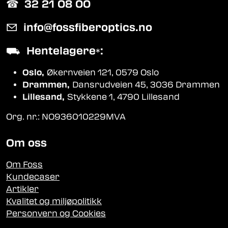
☎︎
32 21 08 00
✉
info@fossfiberoptics.no
⛟
Hentelagere
:
*
Oslo,
Økernveien 121, 0579 Oslo
Drammen,
Dansrudveien 45, 3036 Drammen
Lillesand,
Stykkene 1, 4790 Lillesand
Org. nr.: NO936010229MVA
Om oss
Om Foss
Kundecaser
Artikler
Kvalitet og miljøpolitikk
Personvern og Cookies