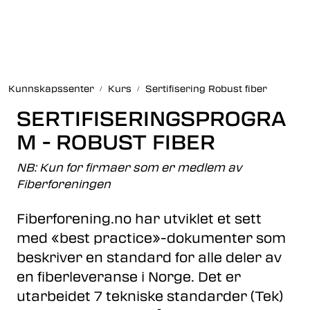
Skip to main content
Fiberoptikk
Kunnskapssenter
Kurs
Sertifisering Robust fiber
Strukturert kabling
SERTIFISERINGSPROGRA
Industrielle produkter
M - ROBUST FIBER
NB: Kun for firmaer som er medlem av
Outlet
Fiberforeningen
Kunnskapssenter
Fiberforening.no har utviklet et sett
med «best practice»-dokumenter som
Nyheter
beskriver en standard for alle deler av
en fiberleveranse i Norge. Det er
Om oss
utarbeidet 7 tekniske standarder (Tek)