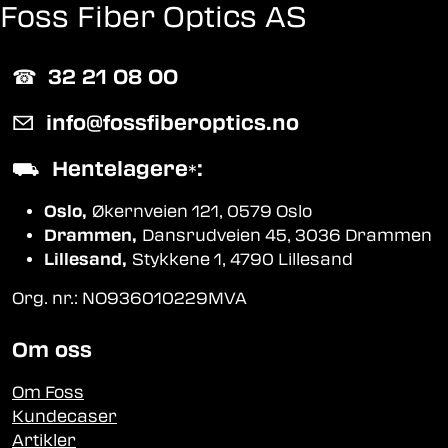
Foss Fiber Optics AS
☎︎
32 21 08 00
✉
info@fossfiberoptics.no
⛟
Hentelagere
:
*
Oslo,
Økernveien 121, 0579 Oslo
Drammen,
Dansrudveien 45, 3036 Drammen
Lillesand,
Stykkene 1, 4790 Lillesand
Org. nr.: NO936010229MVA
Om oss
Om Foss
Kundecaser
Artikler