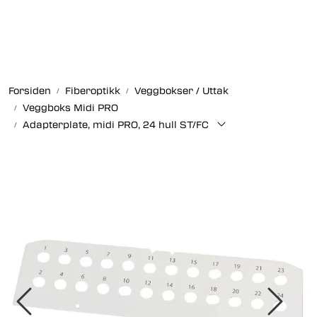
Skip to main content
Fiberoptikk
Forsiden
Fiberoptikk
Veggbokser / Uttak
Strukturert kabling
Veggboks Midi PRO
Adapterplate, midi PRO, 24 hull ST/FC
Industrielle produkter
Outlet
Kunnskapssenter
Nyheter
Om oss