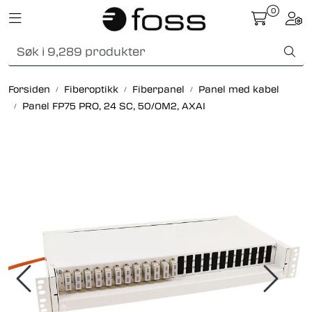
Skip to main content
0
Toggle navigation
Togg
Fiberoptikk
Forsiden
Fiberoptikk
Fiberpanel
Panel med kabel
Strukturert kabling
Panel FP75 PRO, 24 SC, 50/OM2, AXAI
Industrielle produkter
Outlet
Kunnskapssenter
Nyheter
Om oss