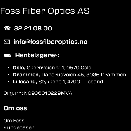
Foss Fiber Optics AS
☎︎
32 21 08 00
✉
info@fossfiberoptics.no
⛟
Hentelagere
:
*
Oslo,
Økernveien 121, 0579 Oslo
Drammen,
Dansrudveien 45, 3036 Drammen
Lillesand,
Stykkene 1, 4790 Lillesand
Org. nr.: NO936010229MVA
Om oss
Om Foss
Kundecaser