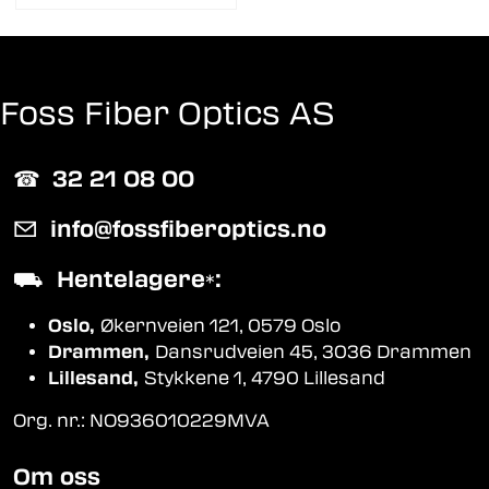
Foss Fiber Optics AS
☎︎
32 21 08 00
✉
info@fossfiberoptics.no
⛟
Hentelagere
:
*
Oslo,
Økernveien 121, 0579 Oslo
Drammen,
Dansrudveien 45, 3036 Drammen
Lillesand,
Stykkene 1, 4790 Lillesand
Org. nr.: NO936010229MVA
Om oss