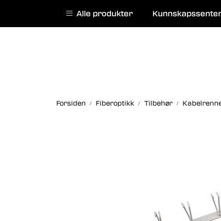
Skip to main content
|
|
Alle produkter
Kunnskapssente
English website
Kurs
Service
Forsiden
Fiberoptikk
Tilbehør
Kabelrenne