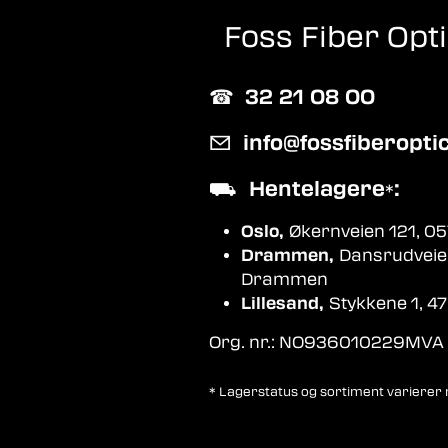
Foss Fiber Opt
☎︎
32 21 08 00
✉
info@fossfiberopti
⛟
Hentelagere
:
*
Oslo,
Økernveien 121, 05
Drammen,
Dansrudveie
Drammen
Lillesand,
Stykkene 1, 47
Org. nr.: NO936010229MVA
* Lagerstatus og sortiment varierer me