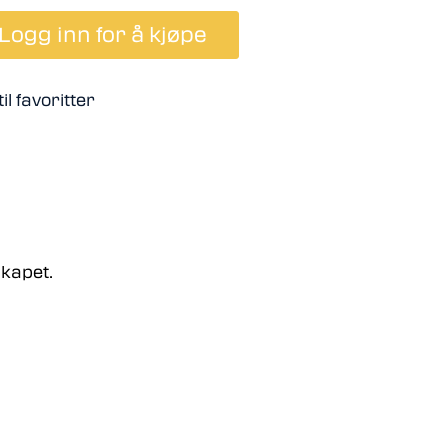
Logg inn for å kjøpe
il favoritter
skapet.