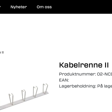
r
Nyheter
Om oss
 og reparasjon
 II
Kabelrenne II
Produktnummer:
02-NC
EAN:
Lagerbeholdning:
På lag