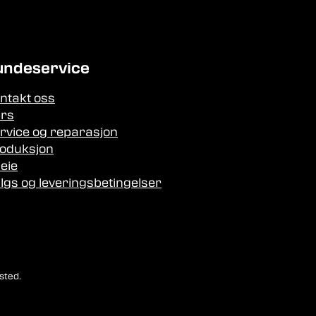
undeservice
ntakt oss
rs
rvice og reparasjon
oduksjon
leie
lgs og leveringsbetingelser
sted.