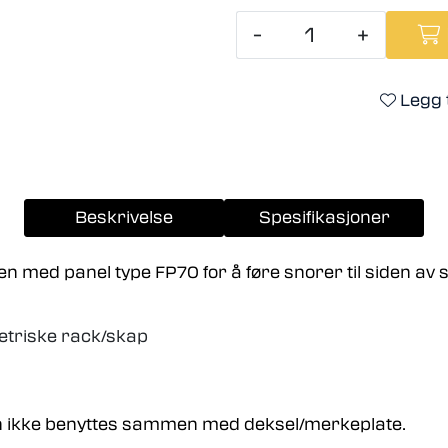
-
+
Legg t
Beskrivelse
Spesifikasjoner
med panel type FP70 for å føre snorer til siden av 
etriske rack/skap
n ikke benyttes sammen med deksel/merkeplate.