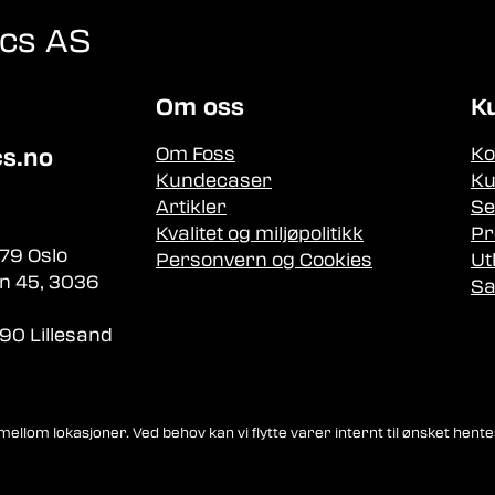
ics AS
Om oss
K
Om Foss
Ko
cs.no
Kundecaser
Ku
Artikler
Se
Kvalitet og miljøpolitikk
Pr
79 Oslo
Personvern og Cookies
Ut
n 45, 3036
Sa
90 Lillesand
llom lokasjoner. Ved behov kan vi flytte varer internt til ønsket hente