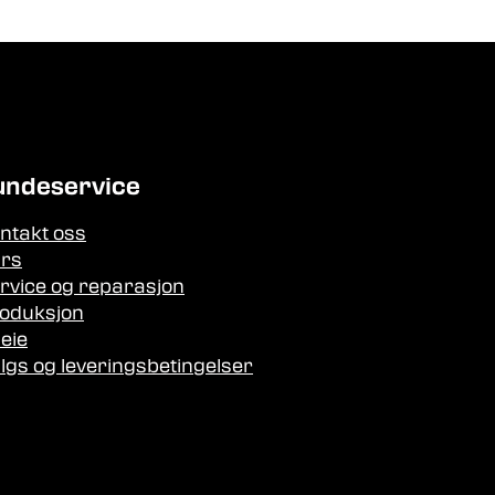
undeservice
ntakt oss
rs
rvice og reparasjon
oduksjon
leie
lgs og leveringsbetingelser