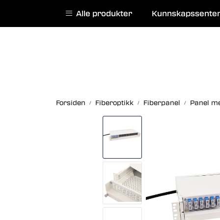
Skip to main content
|
|
Alle produkter
Kunnskapssente
English website
Kurs
Service
Forsiden
Fiberoptikk
Fiberpanel
Panel m