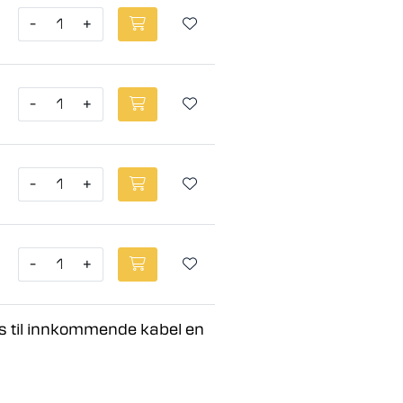
-
+
-
+
-
+
-
+
es til innkommende kabel en