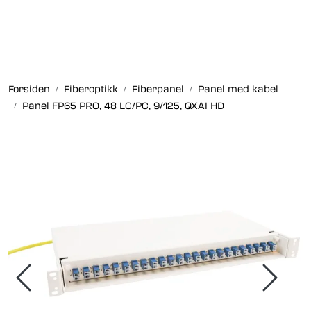
Skip to main content
Fiberoptikk
Forsiden
Fiberoptikk
Fiberpanel
Panel med kabel
Strukturert kabling
Panel FP65 PRO, 48 LC/PC, 9/125, QXAI HD
Industrielle produkter
Outlet
Kunnskapssenter
Nyheter
Om oss