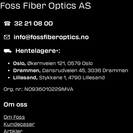
Foss Fiber Optics AS
☎︎
32 21 08 00
✉
info@fossfiberoptics.no
⛟
Hentelagere
:
*
Oslo,
Økernveien 121, 0579 Oslo
Drammen,
Dansrudveien 45, 3036 Drammen
Lillesand,
Stykkene 1, 4790 Lillesand
Org. nr.: NO936010229MVA
Om oss
Om Foss
Kundecaser
Artikler