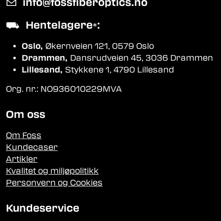
✉
info@fossfiberoptics.no
⛟
Hentelagere
:
*
Oslo,
Økernveien 121, 0579 Oslo
Drammen,
Dansrudveien 45, 3036 Drammen
Lillesand,
Stykkene 1, 4790 Lillesand
Org. nr.: NO936010229MVA
Om oss
Om Foss
Kundecaser
Artikler
Kvalitet og miljøpolitikk
Personvern og Cookies
Kundeservice