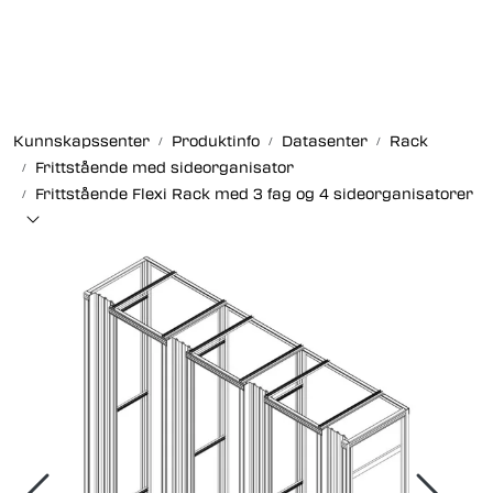
Skip to main content
Fiberoptikk
Kunnskapssenter
Produktinfo
Datasenter
Rack
Strukturert kabling
Frittstående med sideorganisator
Frittstående Flexi Rack med 3 fag og 4 sideorganisatorer
Industrielle produkter
Outlet
Kunnskapssenter
Nyheter
Om oss