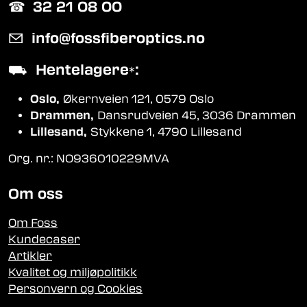
☎︎
32 21 08 00
✉
info@fossfiberoptics.no
⛟
Hentelagere
:
*
Oslo,
Økernveien 121, 0579 Oslo
Drammen,
Dansrudveien 45, 3036 Drammen
Lillesand,
Stykkene 1, 4790 Lillesand
Org. nr.: NO936010229MVA
Om oss
Om Foss
Kundecaser
Artikler
Kvalitet og miljøpolitikk
Personvern og Cookies