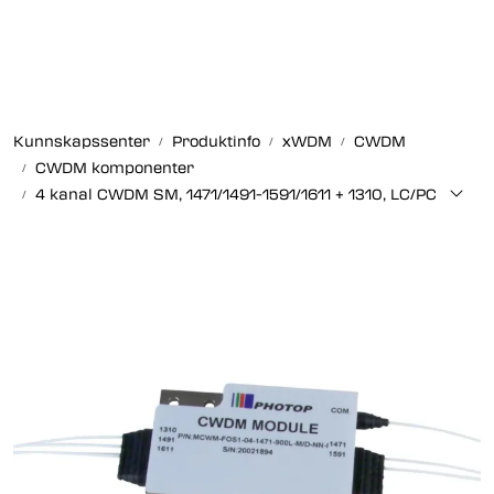
Skip to main content
Fiberoptikk
Kunnskapssenter
Produktinfo
xWDM
CWDM
Strukturert kabling
CWDM komponenter
4 kanal CWDM SM, 1471/1491-1591/1611 + 1310, LC/PC
Industrielle produkter
Outlet
Kunnskapssenter
Nyheter
Om oss