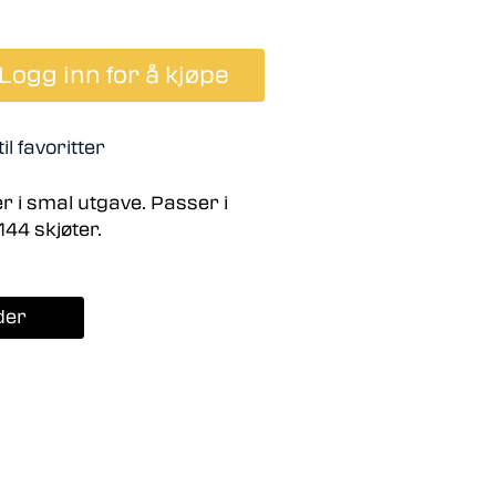
Logg inn for å kjøpe
il favoritter
er i smal utgave. Passer i
44 skjøter.
der