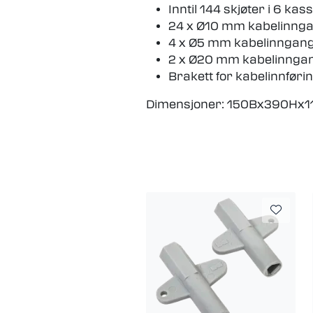
Inntil 144 skjøter i 6 kas
24 x Ø10 mm kabelinng
4 x Ø5 mm kabelinngan
2 x Ø20 mm kabelinnga
Brakett for kabelinnføri
Dimensjoner: 150Bx390Hx