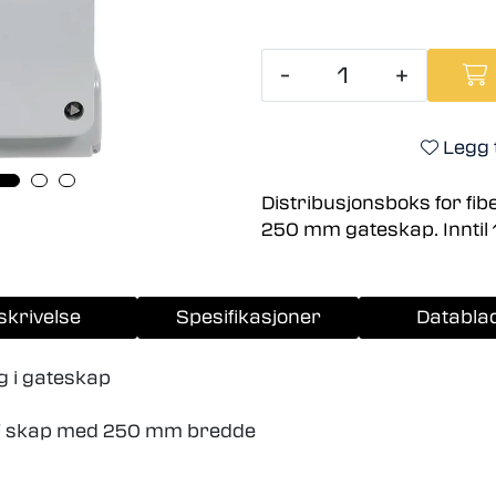
-
+
Legg t
Distribusjonsboks for fib
250 mm gateskap. Inntil 1
skrivelse
Spesifikasjoner
Databla
g i gateskap
TV skap med 250 mm bredde