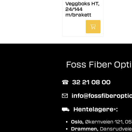
Veggboks HT,
24/144
m/brakett
Foss Fiber Opt
☎︎
32 21 08 00
✉
info@fossfiberopti
⛟
Hentelagere
:
*
Oslo,
Økernveien 121, 05
Drammen,
Dansrudveie