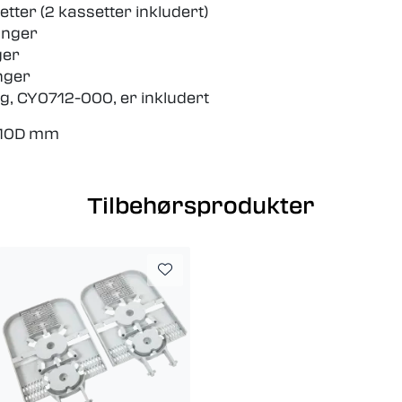
setter (2 kassetter inkludert)
anger
ger
nger
ng, CY0712-000, er inkludert
110D mm
Tilbehørsprodukter