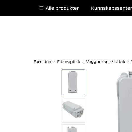
Skip to main content
|
|
Alle produkter
Kunnskapssente
English website
Kurs
Service
Forsiden
Fiberoptikk
Veggbokser / Uttak