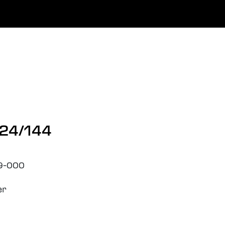
0
Favoritter
Logg inn
 24/144
9-000
er