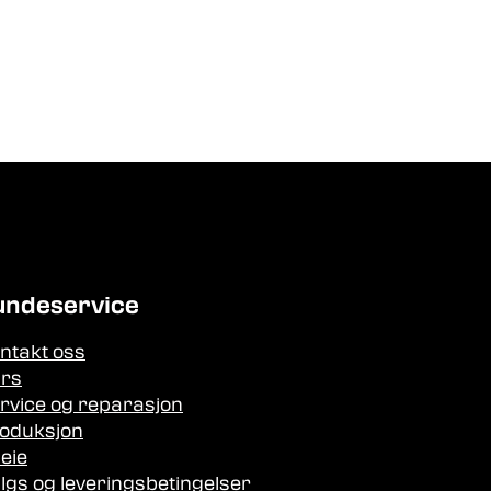
undeservice
ntakt oss
rs
rvice og reparasjon
oduksjon
leie
lgs og leveringsbetingelser