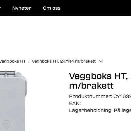
r
Nyheter
Om oss
 og reparasjon
Veggboks HT
Veggboks HT, 24/144 m/brakett
Veggboks HT,
m/brakett
Produktnummer:
CY163
EAN:
Lagerbeholdning:
På lag