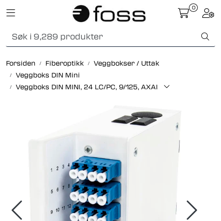
Skip to main content
0
Toggle navigation
Togg
Fiberoptikk
Forsiden
Fiberoptikk
Veggbokser / Uttak
Strukturert kabling
Veggboks DIN Mini
Veggboks DIN MINI, 24 LC/PC, 9/125, AXAI
Industrielle produkter
Outlet
Kunnskapssenter
Nyheter
Om oss