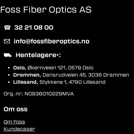
Foss Fiber Optics AS
☎︎
32 21 08 00
✉
info@fossfiberoptics.no
⛟
Hentelagere
:
*
Oslo,
Økernveien 121, 0579 Oslo
Drammen,
Dansrudveien 45, 3036 Drammen
Lillesand,
Stykkene 1, 4790 Lillesand
Org. nr.: NO936010229MVA
Om oss
Om Foss
Kundecaser