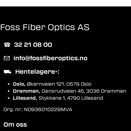
Foss Fiber Optics AS
☎︎
32 21 08 00
✉
info@fossfiberoptics.no
⛟
Hentelagere
:
*
Oslo,
Økernveien 121, 0579 Oslo
Drammen,
Dansrudveien 45, 3036 Drammen
Lillesand,
Stykkene 1, 4790 Lillesand
Org. nr.: NO936010229MVA
Om oss