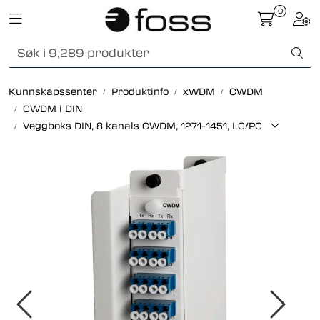
Skip to main content
0
Toggle navigation
Togg
Fiberoptikk
Kunnskapssenter
Produktinfo
xWDM
CWDM
Strukturert kabling
CWDM i DIN
Veggboks DIN, 8 kanals CWDM, 1271-1451, LC/PC
Industrielle produkter
Outlet
Kunnskapssenter
Nyheter
Om oss