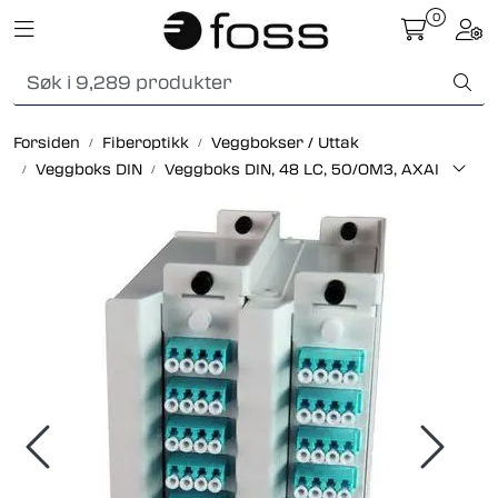
Skip to main content
0
Toggle navigation
Togg
Fiberoptikk
Forsiden
Fiberoptikk
Veggbokser / Uttak
Strukturert kabling
Veggboks DIN
Veggboks DIN, 48 LC, 50/OM3, AXAI
Industrielle produkter
Outlet
Kunnskapssenter
Nyheter
Om oss