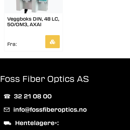
Veggboks DIN, 48 LC,
50/OM3, AXAI
Fra:
Foss Fiber Optics AS
☎︎
32 21 08 00
✉
info@fossfiberoptics.no
⛟
Hentelagere
:
*