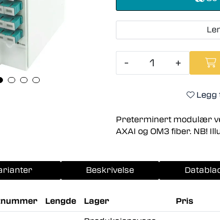
Le
-
+
Legg t
Preterminert modulær v
AXAI og OM3 fiber. NB! Il
arianter
Beskrivelse
Databla
tnummer
Lengde
Lager
Pris