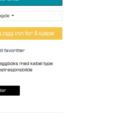
ngde
Logg inn for å kjøpe
il favoritter
eggboks med kabel type
lustrasjonsbilde
der