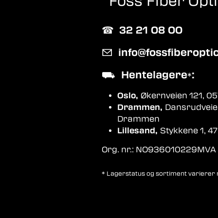
Foss Fiber Opt
☎︎
32 21 08 00
✉
info@fossfiberopti
⛟
Hentelagere
:
*
Oslo,
Økernveien 121, 05
Drammen,
Dansrudveie
Drammen
Lillesand,
Stykkene 1, 47
Org. nr.: NO936010229MVA
* Lagerstatus og sortiment varierer me