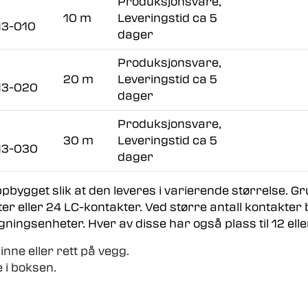
Produksjonsvare,
10 m
Leveringstid ca 5
3-010
dager
Produksjonsvare,
20 m
Leveringstid ca 5
3-020
dager
Produksjonsvare,
30 m
Leveringstid ca 5
3-030
dager
ygget slik at den leveres i varierende størrelse. Gr
kter eller 24 LC-kontakter. Ved større antall kontakte
gningsenheter. Hver av disse har også plass til 12 elle
ne eller rett på vegg.
e i boksen.