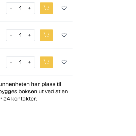
-
+
-
+
-
+
unnenheten har plass til
r bygges boksen ut ved at en
r 24 kontakter.