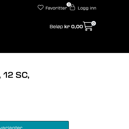
0
Favoritter
Logg inn
0
Beløp
kr 0,00
 12 SC,
varianter