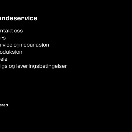
undeservice
ntakt oss
rs
rvice og reparasjon
oduksjon
leie
lgs og leveringsbetingelser
sted.