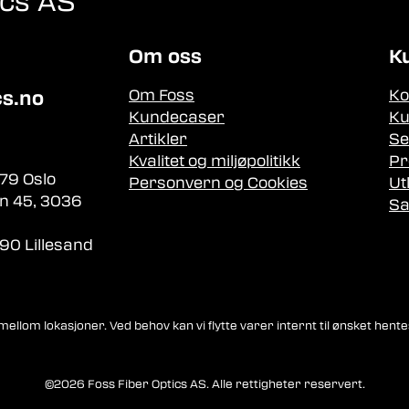
ics AS
Om oss
K
Om Foss
Ko
cs.no
Kundecaser
Ku
Artikler
Se
Kvalitet og miljøpolitikk
Pr
79 Oslo
Personvern og Cookies
Ut
n 45, 3036
Sa
90 Lillesand
llom lokasjoner. Ved behov kan vi flytte varer internt til ønsket hente
©2026 Foss Fiber Optics AS. Alle rettigheter reservert.