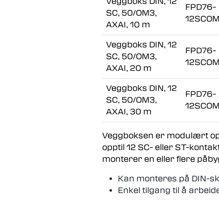
Veggboks DIN, 12
FPD76-
SC, 50/OM3,
12SCOM
AXAI, 10 m
Veggboks DIN, 12
FPD76-
SC, 50/OM3,
12SCOM
AXAI, 20 m
Veggboks DIN, 12
FPD76-
SC, 50/OM3,
12SCOM
AXAI, 30 m
Veggboksen er modulært oppb
opptil 12 SC- eller ST-konta
monterer en eller flere påby
Kan monteres på DIN-skin
Enkel tilgang til å arbeid