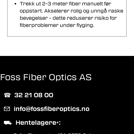
Trekk ut 2–3 meter fiber manuelt før
oppstart. Akselerer rolig og unngå raske
bevegelser – dette reduserer risiko for
fiberproblemer under flyging.
Foss Fiber Optics AS
☎︎
32 21 08 00
✉
info@fossfiberoptics.no
⛟
Hentelagere
:
*