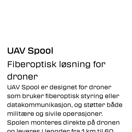
Skip to main content
Fiberoptikk
Strukturert kabling
UAV Spool
Industrielle produkter
Fiberoptisk løsning for
Outlet
droner
UAV Spool er designet for droner
Kunnskapssenter
som bruker fiberoptisk styring eller
datakommunikasjon, og støtter både
Nyheter
militære og sivile operasjoner.
Om oss
Spolen monteres direkte på dronen
og leveres i lengder fra 1 km til 60