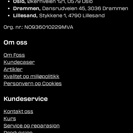
Oslo,
Økernveien 121, 0579 Oslo
Drammen,
Dansrudveien 45, 3036 Drammen
Lillesand,
Stykkene 1, 4790 Lillesand
Org. nr.: NO936010229MVA
Om oss
Om Foss
Kundecaser
Artikler
Kvalitet og miljøpolitikk
Personvern og Cookies
Kundeservice
Kontakt oss
Kurs
Service og reparasjon
Produksjon