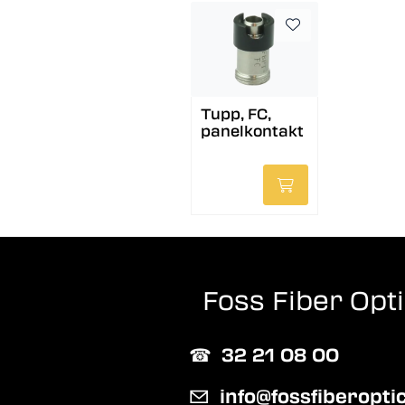
Tupp, FC,
panelkontakt
Foss Fiber Opt
☎︎
32 21 08 00
✉
info@fossfiberopti