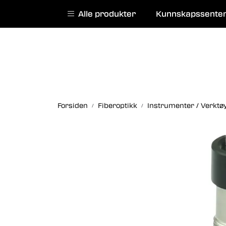
Skip to main content
|
|
Alle produkter
Kunnskapssente
English website
Kurs
Service
Forsiden
Fiberoptikk
Instrumenter / Verktø