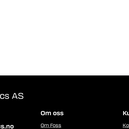
ics AS
Om oss
K
Om Foss
Ko
cs.no