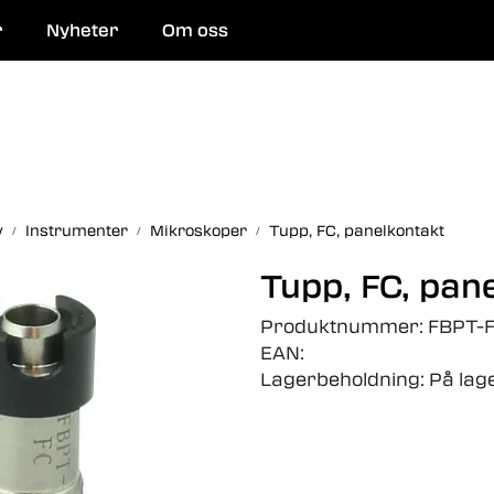
r
Nyheter
Om oss
 og reparasjon
y
Instrumenter
Mikroskoper
Tupp, FC, panelkontakt
Tupp, FC, pan
Produktnummer:
FBPT-
EAN:
Lagerbeholdning:
På lag