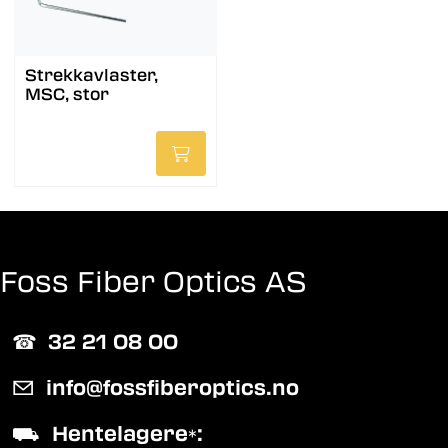
Strekkavlaster,
MSC, stor
Foss Fiber Optics AS
☎︎
32 21 08 00
✉
info@fossfiberoptics.no
⛟
Hentelagere
:
*