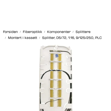
Skip to main content
Fiberoptikk
Forsiden
Fiberoptikk
Komponenter
Splittere
Strukturert kabling
Montert i kassett
Splitter, D5/72, 1:16, 9/125/250, PLC
Industrielle produkter
Outlet
Kunnskapssenter
Nyheter
Om oss