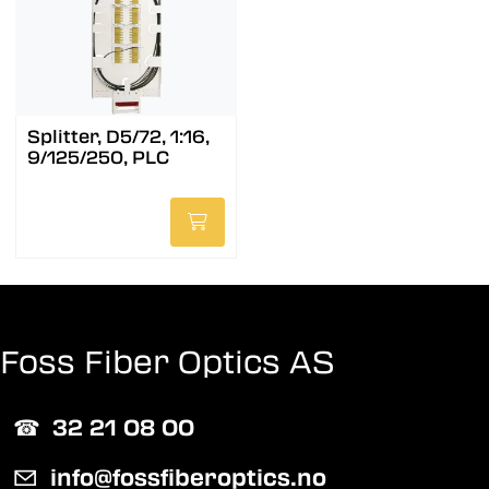
Splitter, D5/72, 1:16,
9/125/250, PLC
Foss Fiber Optics AS
☎︎
32 21 08 00
✉
info@fossfiberoptics.no