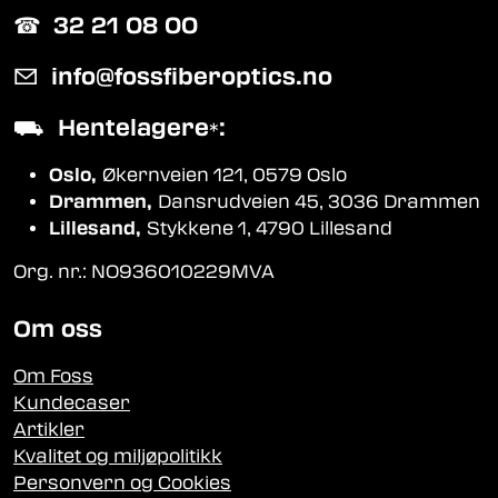
☎︎
32 21 08 00
✉
info@fossfiberoptics.no
⛟
Hentelagere
:
*
Oslo,
Økernveien 121, 0579 Oslo
Drammen,
Dansrudveien 45, 3036 Drammen
Lillesand,
Stykkene 1, 4790 Lillesand
Org. nr.: NO936010229MVA
Om oss
Om Foss
Kundecaser
Artikler
Kvalitet og miljøpolitikk
Personvern og Cookies