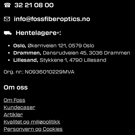
☎︎
32 21 08 00
✉
info@fossfiberoptics.no
⛟
Hentelagere
:
*
Oslo,
Økernveien 121, 0579 Oslo
Drammen,
Dansrudveien 45, 3036 Drammen
Lillesand,
Stykkene 1, 4790 Lillesand
Org. nr.: NO936010229MVA
Om oss
Om Foss
Kundecaser
Artikler
Kvalitet og miljøpolitikk
Personvern og Cookies