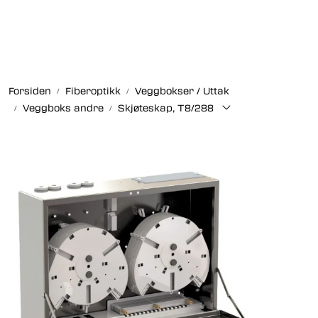
Skip to main content
Fiberoptikk
Forsiden
Fiberoptikk
Veggbokser / Uttak
Strukturert kabling
Veggboks andre
Skjøteskap, T8/288
Industrielle produkter
Outlet
Kunnskapssenter
Nyheter
Om oss