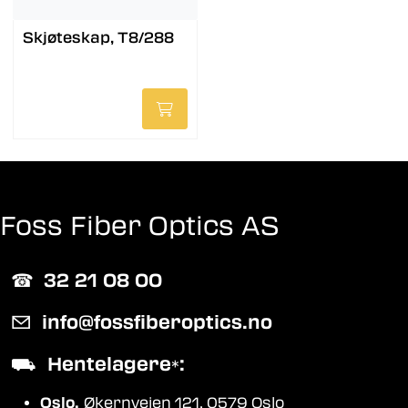
Skjøteskap, T8/288
Foss Fiber Optics AS
☎︎
32 21 08 00
✉
info@fossfiberoptics.no
⛟
Hentelagere
:
*
Oslo,
Økernveien 121, 0579 Oslo