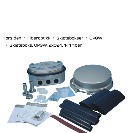
Skip to main content
Fiberoptikk
Forsiden
Fiberoptikk
Skjøtebokser
OPGW
Strukturert kabling
Skjøteboks, OPGW, 2xØ24, 144 fiber
Industrielle produkter
Outlet
Kunnskapssenter
Nyheter
Om oss