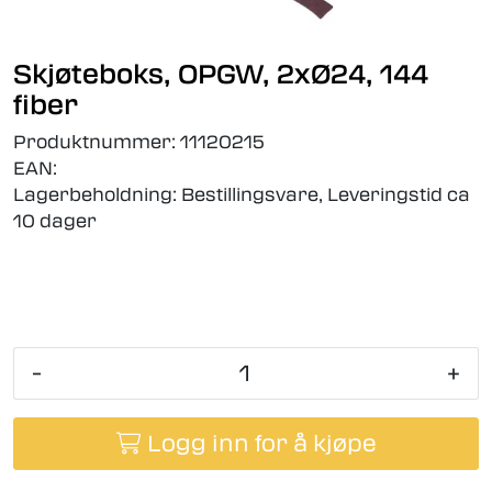
Skjøteboks, OPGW, 2xØ24, 144
fiber
Produktnummer:
11120215
EAN:
Lagerbeholdning:
Bestillingsvare, Leveringstid ca
10 dager
-
+
Logg inn for å kjøpe