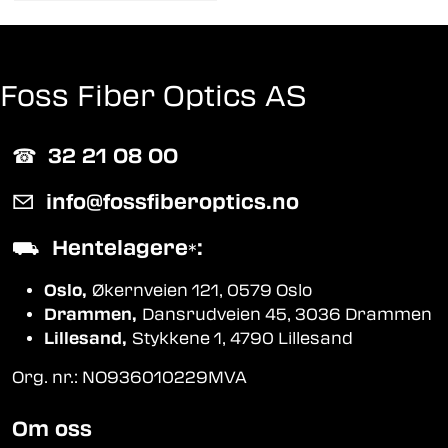
Foss Fiber Optics AS
☎︎
32 21 08 00
✉
info@fossfiberoptics.no
⛟
Hentelagere
:
*
Oslo,
Økernveien 121, 0579 Oslo
Drammen,
Dansrudveien 45, 3036 Drammen
Lillesand,
Stykkene 1, 4790 Lillesand
Org. nr.: NO936010229MVA
Om oss