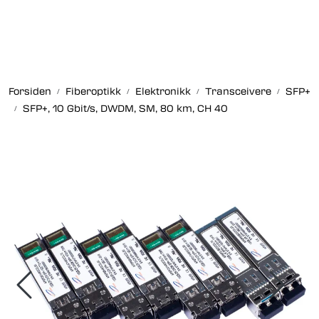
Skip to main content
Fiberoptikk
Forsiden
Fiberoptikk
Elektronikk
Transceivere
SFP+
Strukturert kabling
SFP+, 10 Gbit/s, DWDM, SM, 80 km, CH 40
Industrielle produkter
Outlet
Kunnskapssenter
Nyheter
Om oss