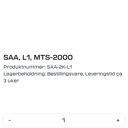
Skip to main content
Fiberoptikk
Strukturert kabling
Industrielle produkter
SAA, L1, MTS-2000
Produktnummer:
SAA-2K-L1
Outlet
Lagerbeholdning:
Bestillingsvare, Leveringstid ca
3 uker
Kunnskapssenter
Nyheter
Om oss
-
+