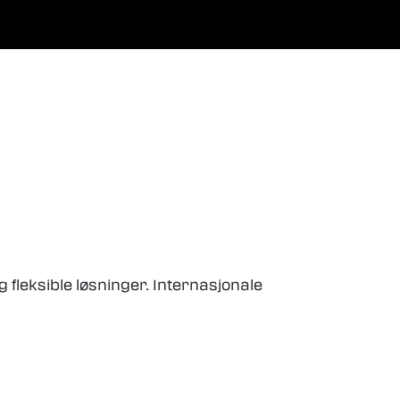
0
Favoritter
Logg inn
 fleksible løsninger. Internasjonale