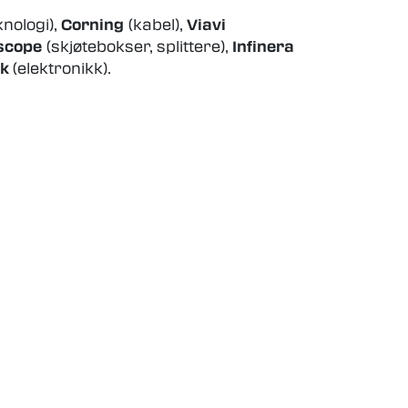
nologi),
Corning
(kabel),
Viavi
scope
(skjøtebokser, splittere),
Infinera
ek
(elektronikk).