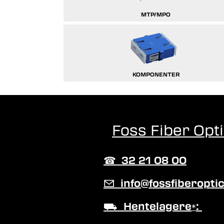
MTP/MPO
KOMPONENTER
Foss Fiber Opt
☎︎
32 21 08 00
✉
info@fossfiberoptic
⛟
Hentelagere
:
*