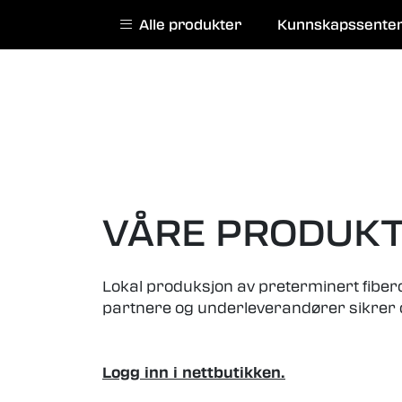
Skip to main content
|
|
Alle produkter
Kunnskapssente
English website
Kurs
Service
VÅRE PRODUK
Lokal produksjon av preterminert fiberop
partnere og underleverandører sikrer oss 
Logg inn i nettbutikken.