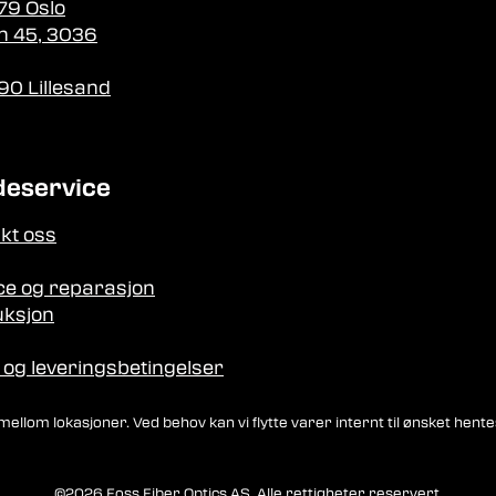
79 Oslo
n 45, 3036
90 Lillesand
deservice
kt oss
ce og reparasjon
ksjon
 og leveringsbetingelser
llom lokasjoner. Ved behov kan vi flytte varer internt til ønsket hente
©2026 Foss Fiber Optics AS. Alle rettigheter reservert.