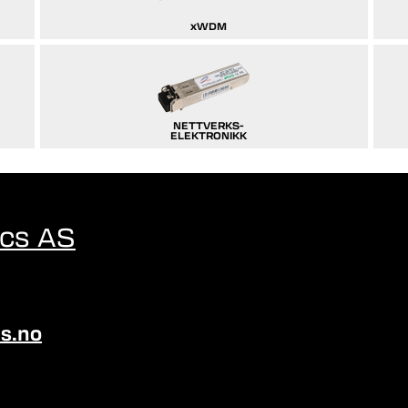
xWDM
NETTVERKS-
ELEKTRONIKK
ics AS
s.no