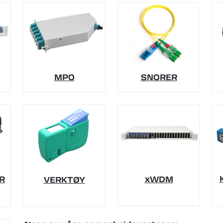
MPO
SNORER
R
xWDM
VERKTØY