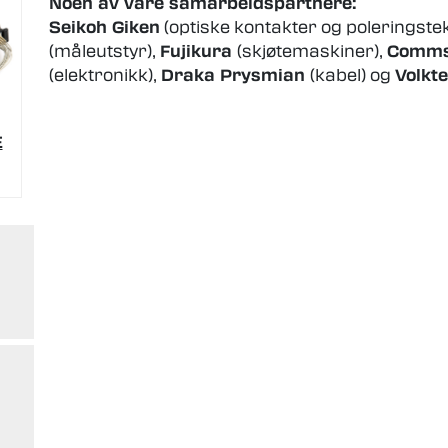
Noen av våre samarbeidspartnere:
Seikoh Giken
(optiske kontakter og poleringstek
(måleutstyr),
Fujikura
(skjøtemaskiner),
Comm
(elektronikk),
Draka Prysmian
(kabel) og
Volkt
E