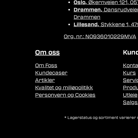
Oslo,
Økernveien 121, 05
Drammen,
Dansrudveie
Drammen
Lillesand,
Stykkene 1, 47
Org. nr.: NO936010229MVA
Om oss
Kun
Om Foss
Konta
Kundecaser
Kurs
Artikler
Servi
Kvalitet og miljøpolitikk
Produ
Personvern og Cookies
Utleie
Salgs
* Lagerstatus og sortiment varierer me