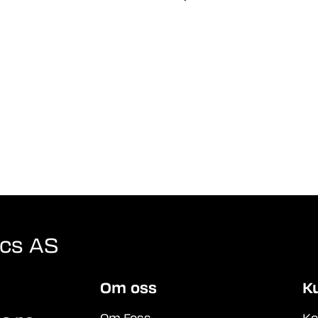
ics AS
Om oss
K