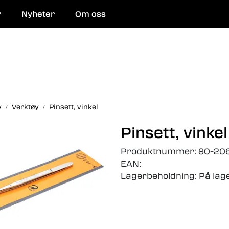
r
Nyheter
Om oss
 og reparasjon
y
Verktøy
Pinsett, vinkel
Pinsett, vinkel
Produktnummer:
80-20
EAN:
Lagerbeholdning:
På lag