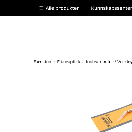
Skip to main content
|
|
Alle produkter
Kunnskapssente
English website
Kurs
Service
Forsiden
Fiberoptikk
Instrumenter / Verktø