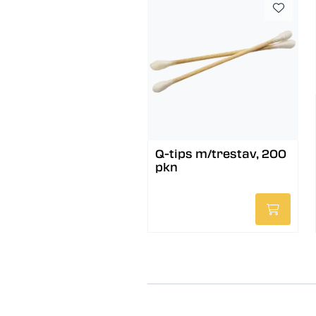
Q-tips m/trestav, 200
pkn