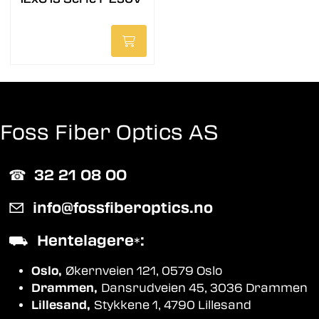
Foss Fiber Optics AS
☎︎
32 21 08 00
✉
info@fossfiberoptics.no
⛟
Hentelagere
:
*
Oslo,
Økernveien 121, 0579 Oslo
Drammen,
Dansrudveien 45, 3036 Drammen
Lillesand,
Stykkene 1, 4790 Lillesand