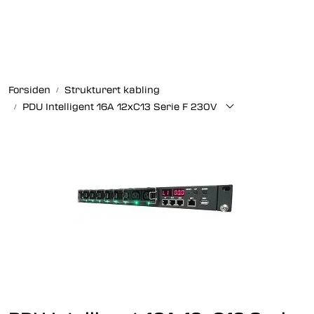
Skip to main content
Fiberoptikk
Forsiden
Strukturert kabling
Strukturert kabling
PDU Intelligent 16A 12xC13 Serie F 230V
Industrielle produkter
Outlet
Kunnskapssenter
Nyheter
Om oss