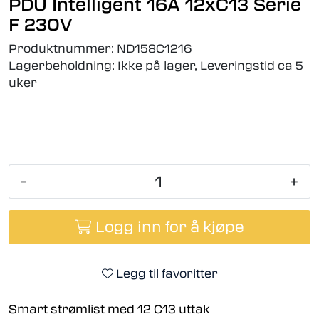
PDU Intelligent 16A 12xC13 Serie
F 230V
Produktnummer:
ND158C1216
Lagerbeholdning:
Ikke på lager, Leveringstid ca 5
uker
-
+
Logg inn for å kjøpe
Legg til favoritter
Smart strømlist med 12 C13 uttak