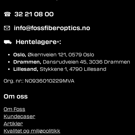
☎︎
32 21 08 00
✉
info@fossfiberoptics.no
⛟
Hentelagere
:
*
Oslo,
Økernveien 121, 0579 Oslo
Drammen,
Dansrudveien 45, 3036 Drammen
Lillesand,
Stykkene 1, 4790 Lillesand
Org. nr.: NO936010229MVA
Om oss
Om Foss
Kundecaser
Artikler
Kvalitet og miljøpolitikk