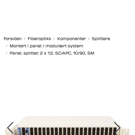
Skip to main content
Fiberoptikk
Forsiden
Fiberoptikk
Komponenter
Splittere
Strukturert kabling
Montert i panel / modulært system
Panel, splitter, 2 x 1:2, SC/APC, 10/90, SM
Industrielle produkter
Outlet
Kunnskapssenter
Nyheter
Om oss