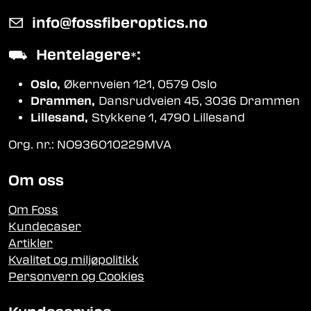
✉
info@fossfiberoptics.no
⛟
Hentelagere
:
*
Oslo,
Økernveien 121, 0579 Oslo
Drammen,
Dansrudveien 45, 3036 Drammen
Lillesand,
Stykkene 1, 4790 Lillesand
Org. nr.: NO936010229MVA
Om oss
Om Foss
Kundecaser
Artikler
Kvalitet og miljøpolitikk
Personvern og Cookies