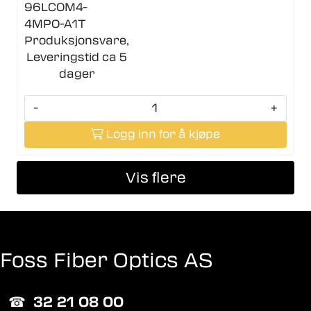
96LCOM4-
4MPO-A1T
Produksjonsvare,
Leveringstid ca 5
dager
-
+
Logg inn for å kjøpe
Vis flere
Foss Fiber Optics AS
☎︎
32 21 08 00