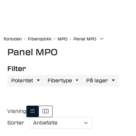
Skip to main content
Fiberoptikk
Forsiden
Fiberoptikk
MPO
Panel MPO
Strukturert kabling
Panel MPO
Industrielle produkter
Filter
Outlet
Polaritet
Fibertype
På lager
Kunnskapssenter
Nyheter
Visning
Sorter
Om oss