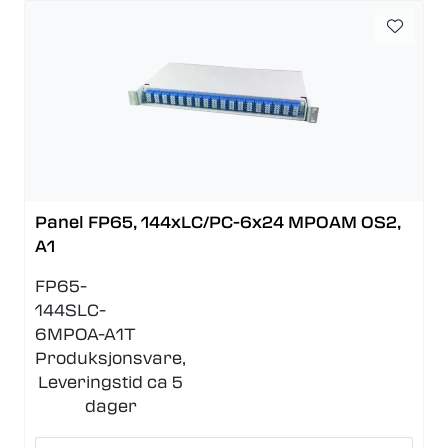
Panel FP65, 144xLC/PC-6x24 MPOAM OS2,
A1
FP65-
144SLC-
6MPOA-A1T
Produksjonsvare,
Leveringstid ca 5
dager