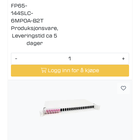
FP65-
144SLC-
6MPOA-B2T
Produksjonsvare,
Leveringstid ca 5
dager
-
+
Logg inn for å kjøpe