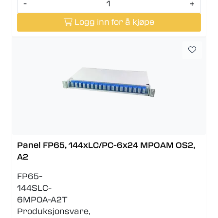
-
+
Logg inn for å kjøpe
Panel FP65, 144xLC/PC-6x24 MPOAM OS2,
A2
FP65-
144SLC-
6MPOA-A2T
Produksjonsvare,