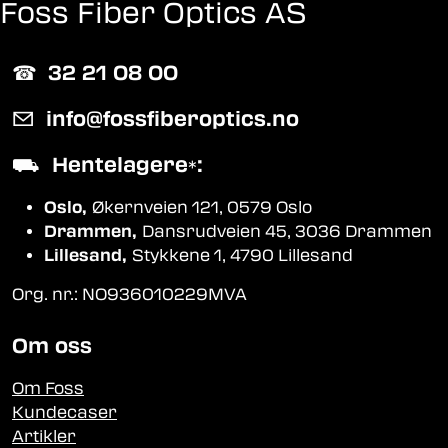
Foss Fiber Optics AS
☎︎
32 21 08 00
✉
info@fossfiberoptics.no
⛟
Hentelagere
:
*
Oslo,
Økernveien 121, 0579 Oslo
Drammen,
Dansrudveien 45, 3036 Drammen
Lillesand,
Stykkene 1, 4790 Lillesand
Org. nr.: NO936010229MVA
Om oss
Om Foss
Kundecaser
Artikler