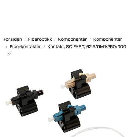
Skip to main content
Fiberoptikk
Forsiden
Fiberoptikk
Komponenter
Komponenter
Strukturert kabling
Fiberkontakter
Kontakt, SC FAST, 62.5/OM1/250/900
Industrielle produkter
Outlet
Kunnskapssenter
Nyheter
Om oss