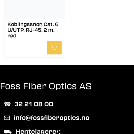
Koblingssnor, Cat. 6
U/UTP, RJ-45, 2 m,
rød
Foss Fiber Optics AS
☎︎
32 21 08 00
✉
info@fossfiberoptics.no
⛟
Hentelagere
:
*