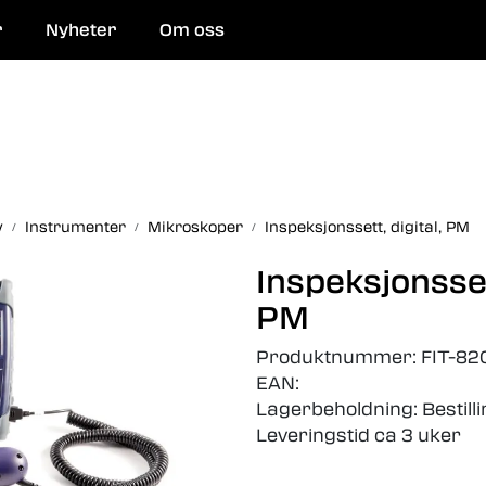
r
Nyheter
Om oss
 og reparasjon
y
Instrumenter
Mikroskoper
Inspeksjonssett, digital, PM
Inspeksjonsset
PM
Produktnummer:
FIT-82
EAN:
Lagerbeholdning:
Bestill
Leveringstid ca 3 uker