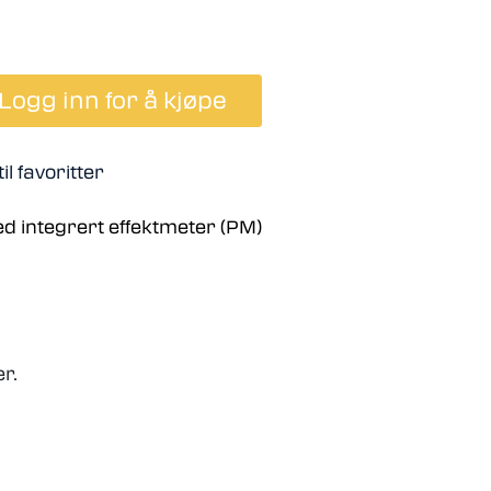
Logg inn for å kjøpe
il favoritter
ed integrert effektmeter (PM)
r.