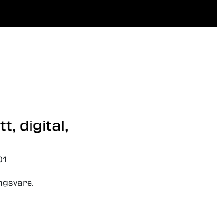
0
Favoritter
Logg inn
t, digital,
01
ingsvare,