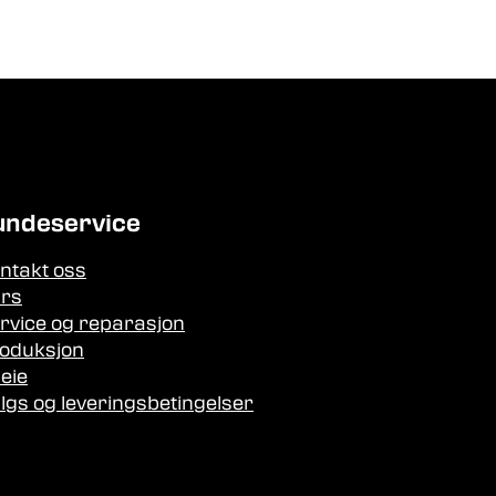
undeservice
ntakt oss
rs
rvice og reparasjon
oduksjon
leie
lgs og leveringsbetingelser