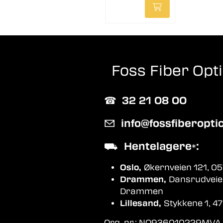
Foss Fiber Opt
☎︎
32 21 08 00
✉
info@fossfiberopti
⛟
Hentelagere
:
*
Oslo,
Økernveien 121, 05
Drammen,
Dansrudveie
Drammen
Lillesand,
Stykkene 1, 47
Org. nr.: NO936010229MVA