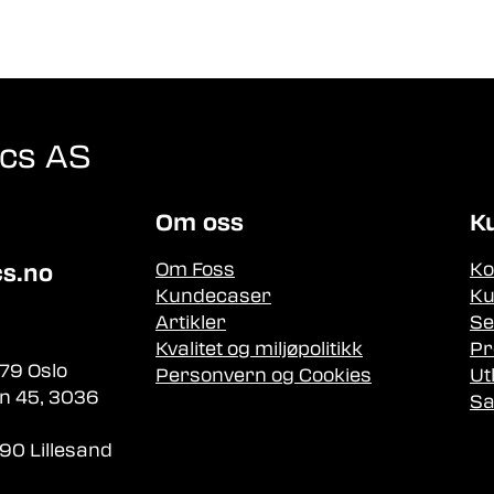
ics AS
Om oss
K
Om Foss
Ko
cs.no
Kundecaser
Ku
Artikler
Se
Kvalitet og miljøpolitikk
Pr
79 Oslo
Personvern og Cookies
Ut
n 45, 3036
Sa
90 Lillesand