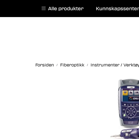
Skip to main content
|
|
Alle produkter
Kunnskapssente
English website
Kurs
Service
Forsiden
Fiberoptikk
Instrumenter / Verktø