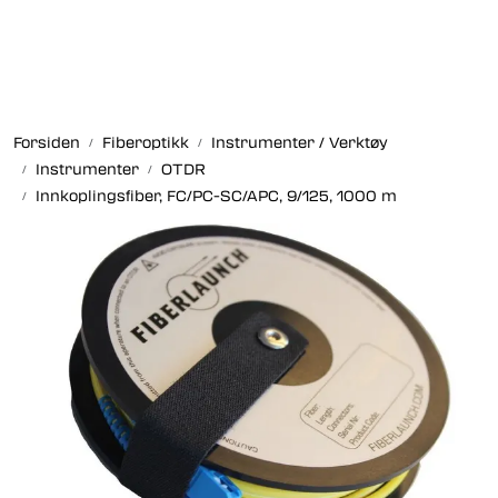
Skip to main content
Fiberoptikk
Forsiden
Fiberoptikk
Instrumenter / Verktøy
Strukturert kabling
Instrumenter
OTDR
Innkoplingsfiber, FC/PC-SC/APC, 9/125, 1000 m
Industrielle produkter
Outlet
Kunnskapssenter
Nyheter
Om oss