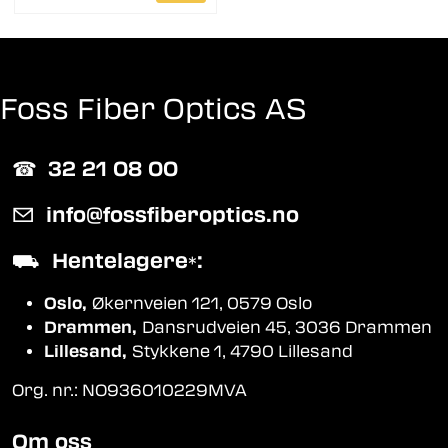
Foss Fiber Optics AS
☎︎
32 21 08 00
✉
info@fossfiberoptics.no
⛟
Hentelagere
:
*
Oslo,
Økernveien 121, 0579 Oslo
Drammen,
Dansrudveien 45, 3036 Drammen
Lillesand,
Stykkene 1, 4790 Lillesand
Org. nr.: NO936010229MVA
Om oss