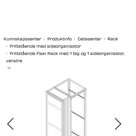
Skip to main content
Fiberoptikk
Kunnskapssenter
Produktinfo
Datasenter
Rack
Strukturert kabling
Frittstående med sideorganisator
Frittstående Flexi Rack med 1 fag og 1 sideorganisator,
Industrielle produkter
venstre
Outlet
Kunnskapssenter
Nyheter
Om oss