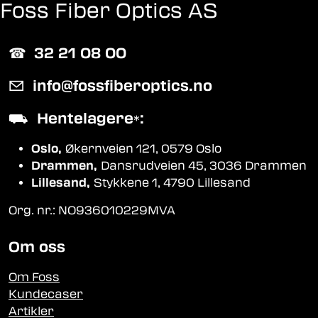
Foss Fiber Optics AS
☎︎
32 21 08 00
✉
info@fossfiberoptics.no
⛟
Hentelagere
:
*
Oslo,
Økernveien 121, 0579 Oslo
Drammen,
Dansrudveien 45, 3036 Drammen
Lillesand,
Stykkene 1, 4790 Lillesand
Org. nr.: NO936010229MVA
Om oss
Om Foss
Kundecaser
Artikler