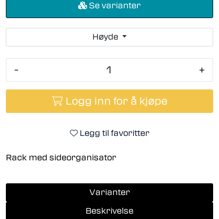
Se varianter
Høyde
-
+
Logg inn for å kjøpe
Legg til favoritter
Rack med sideorganisator
Varianter
Beskrivelse