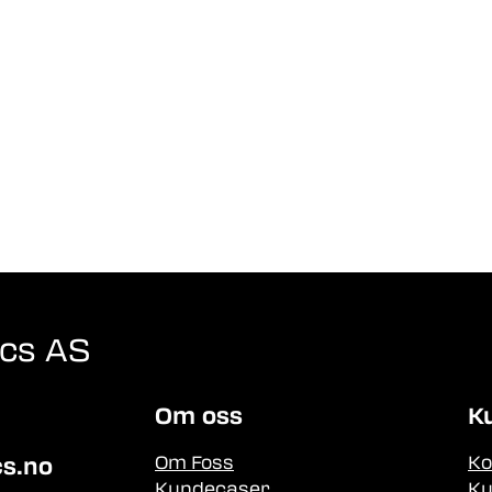
ics AS
Om oss
K
Om Foss
Ko
cs.no
Kundecaser
Ku