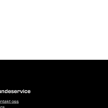
undeservice
ntakt oss
rs