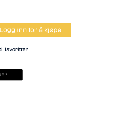
Logg inn for å kjøpe
il favoritter
der