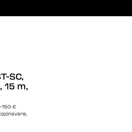
0
Favoritter
Logg inn
ST-SC,
 15 m,
-150-E
sjonsvare,