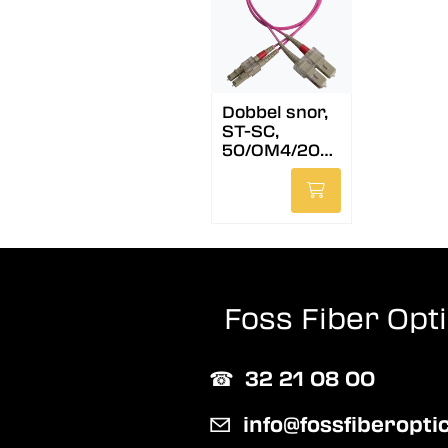
Dobbel snor,
ST-SC,
50/OM4/200
0, 15 m, fiolett
Foss Fiber Opt
☎︎
32 21 08 00
✉
info@fossfiberopti