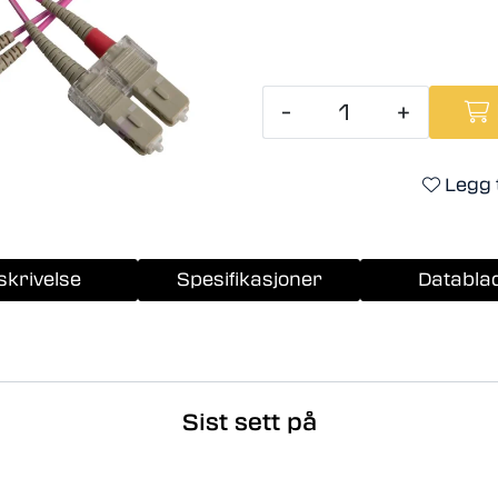
-
+
Legg t
skrivelse
Spesifikasjoner
Databla
Sist sett på