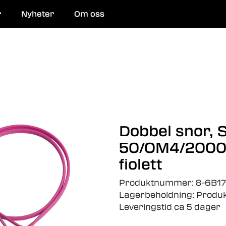
r
Nyheter
Om oss
 og reparasjon
Dobbel snor, 
50/OM4/2000,
fiolett
Produktnummer:
8-6B17
Lagerbeholdning:
Produk
Leveringstid ca 5 dager