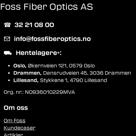
Foss Fiber Optics AS
☎︎
32 21 08 00
✉
info@fossfiberoptics.no
⛟
Hentelagere
:
*
Oslo,
Økernveien 121, 0579 Oslo
Drammen,
Dansrudveien 45, 3036 Drammen
Lillesand,
Stykkene 1, 4790 Lillesand
Org. nr.: NO936010229MVA
Om oss
Om Foss
Kundecaser
Artikler