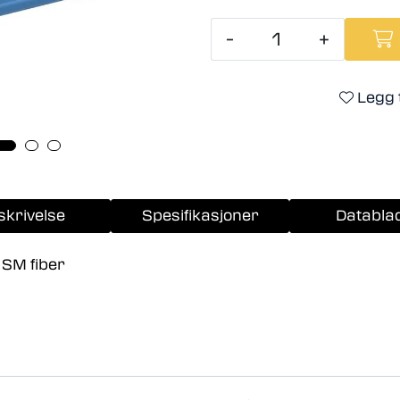
-
+
Legg t
skrivelse
Spesifikasjoner
Databla
 SM fiber