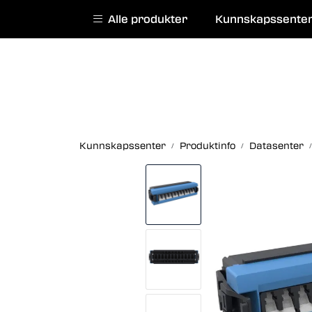
Skip to main content
|
|
Alle produkter
Kunnskapssente
English website
Kurs
Service
Kunnskapssenter
Produktinfo
Datasenter