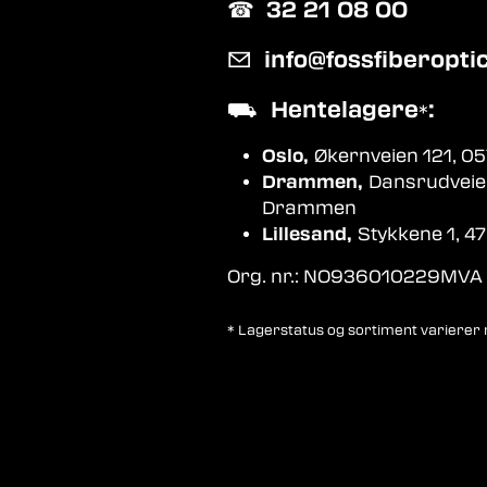
☎︎
32 21 08 00
✉
info@fossfiberopti
⛟
Hentelagere
:
*
Oslo,
Økernveien 121, 05
Drammen,
Dansrudveie
Drammen
Lillesand,
Stykkene 1, 47
Org. nr.: NO936010229MVA
* Lagerstatus og sortiment varierer me