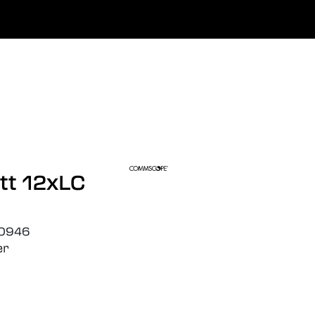
0
Favoritter
Logg inn
tt 12xLC
0946
er