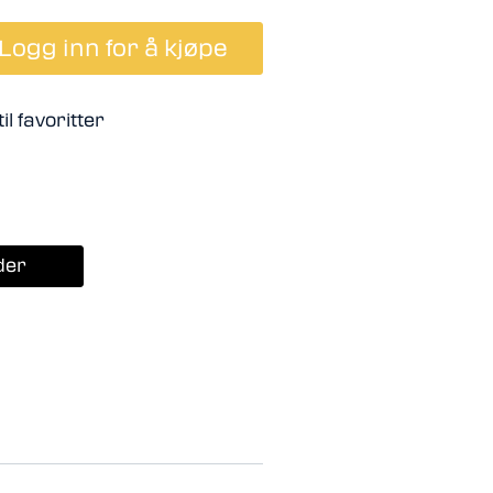
Logg inn for å kjøpe
il favoritter
der