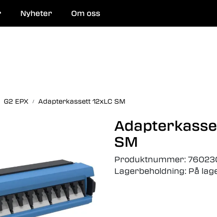
r
Nyheter
Om oss
 og reparasjon
G2 EPX
Adapterkassett 12xLC SM
Adapterkasse
SM
Produktnummer:
76023
Lagerbeholdning:
På lag