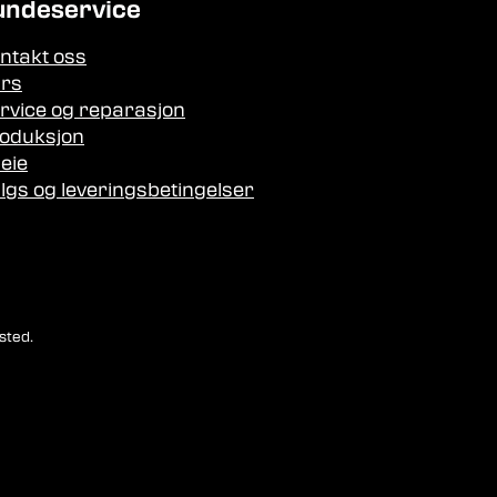
undeservice
ntakt oss
rs
rvice og reparasjon
oduksjon
leie
lgs og leveringsbetingelser
sted.