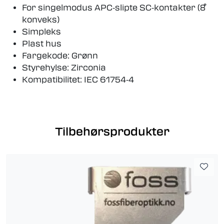
For singelmodus APC‐slipte SC‐kontakter (8 ̊
konveks)
Simpleks
Plast hus
Fargekode: Grønn
Styrehylse: Zirconia
Kompatibilitet: IEC 61754‐4
Tilbehørsprodukter