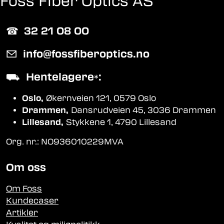
Foss Fiber Optics AS
☎︎
32 21 08 00
✉
info@fossfiberoptics.no
⛟
Hentelagere
:
*
Oslo,
Økernveien 121, 0579 Oslo
Drammen,
Dansrudveien 45, 3036 Drammen
Lillesand,
Stykkene 1, 4790 Lillesand
Org. nr.: NO936010229MVA
Om oss
Om Foss
Kundecaser
Artikler