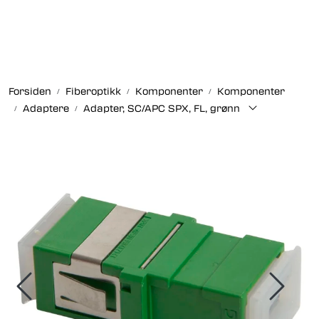
Skip to main content
Fiberoptikk
Forsiden
Fiberoptikk
Komponenter
Komponenter
Strukturert kabling
Adaptere
Adapter, SC/APC SPX, FL, grønn
Industrielle produkter
Outlet
Kunnskapssenter
Nyheter
Om oss