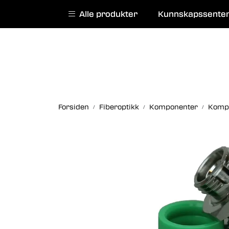
Skip to main content
|
|
Alle produkter
Kunnskapssente
English website
Kurs
Service
Forsiden
Fiberoptikk
Komponenter
Komp