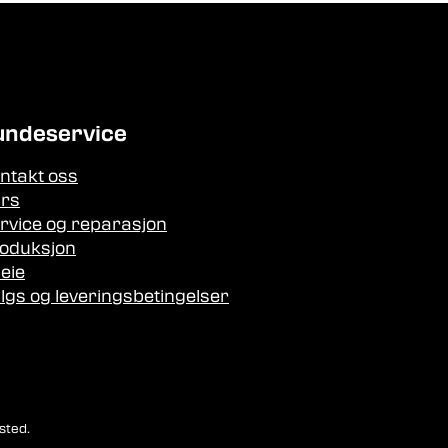
undeservice
ntakt oss
rs
rvice og reparasjon
oduksjon
leie
lgs og leveringsbetingelser
sted.