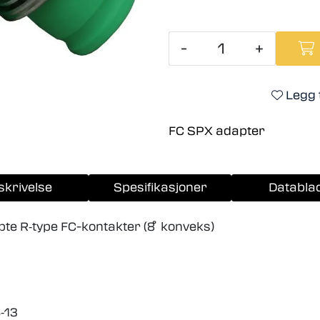
-
+
Legg t
FC SPX adapter
skrivelse
Spesifikasjoner
Databla
te R‐type FC-kontakter (8 ̊ konveks)
4‐13