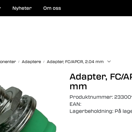
r
Nyheter
Om oss
 og reparasjon
onenter
Adaptere
Adapter, FC/APCR, 2.04 mm
Adapter, FC/A
mm
Produktnummer:
23300
EAN:
Lagerbeholdning:
På lag