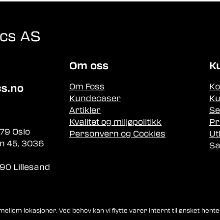
ics AS
Om oss
K
Om Foss
Ko
cs.no
Kundecaser
Ku
Artikler
Se
Kvalitet og miljøpolitikk
Pr
79 Oslo
Personvern og Cookies
Ut
n 45, 3036
Sa
90 Lillesand
llom lokasjoner. Ved behov kan vi flytte varer internt til ønsket hente