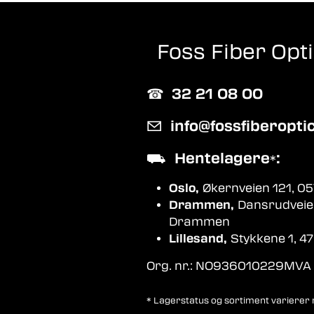
Foss Fiber Opt
☎︎
32 21 08 00
✉
info@fossfiberopti
⛟
Hentelagere
:
*
Oslo,
Økernveien 121, 05
Drammen,
Dansrudveie
Drammen
Lillesand,
Stykkene 1, 47
Org. nr.: NO936010229MVA
* Lagerstatus og sortiment varierer me