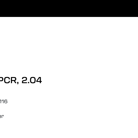
0
Favoritter
Logg inn
PCR, 2.04
116
er