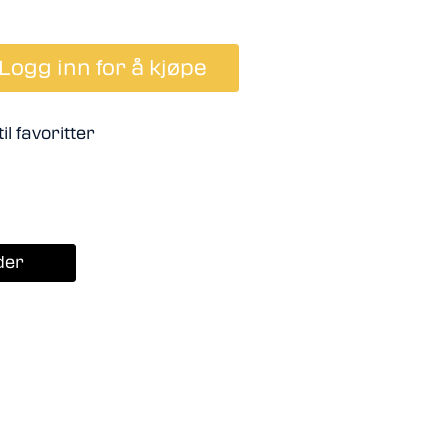
Logg inn for å kjøpe
il favoritter
der