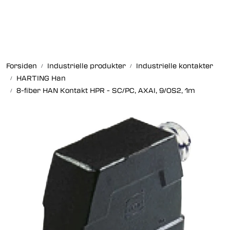
Skip to main content
Fiberoptikk
Forsiden
Industrielle produkter
Industrielle kontakter
Strukturert kabling
HARTING Han
8-fiber HAN Kontakt HPR - SC/PC, AXAI, 9/OS2, 1m
Industrielle produkter
Outlet
Kunnskapssenter
Nyheter
Om oss