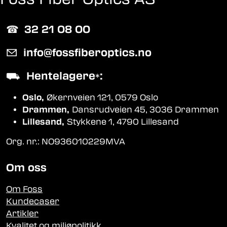
☎︎
32 21 08 00
✉
info@fossfiberoptics.no
⛟
Hentelagere
:
*
Oslo,
Økernveien 121, 0579 Oslo
Drammen,
Dansrudveien 45, 3036 Drammen
Lillesand,
Stykkene 1, 4790 Lillesand
Org. nr.: NO936010229MVA
Om oss
Om Foss
Kundecaser
Artikler
Kvalitet og miljøpolitikk