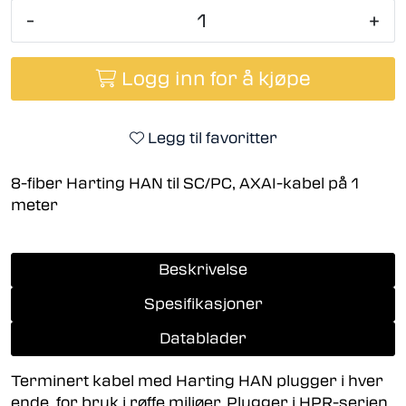
-
+
Logg inn for å kjøpe
Legg til favoritter
8-fiber Harting HAN til SC/PC, AXAI-kabel på 1
meter
Beskrivelse
Spesifikasjoner
Datablader
Terminert kabel med Harting HAN plugger i hver
ende, for bruk i røffe miljøer. Plugger i HPR-serien,