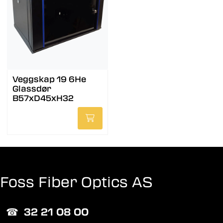
Veggskap 19 6He
Glassdør
B57xD45xH32
Foss Fiber Optics AS
☎︎
32 21 08 00