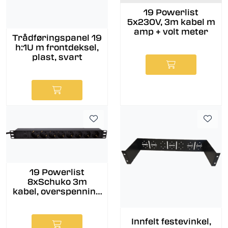
19 Powerlist
5x230V, 3m kabel m
amp + volt meter
Trådføringspanel 19
h:1U m frontdeksel,
plast, svart
19 Powerlist
8xSchuko 3m
kabel, overspenning
svern 16A
Innfelt festevinkel,