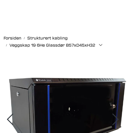
Skip to main content
Fiberoptikk
Forsiden
Strukturert kabling
Strukturert kabling
Veggskap 19 6He Glassdør B57xD45xH32
Industrielle produkter
Outlet
Kunnskapssenter
Nyheter
Om oss