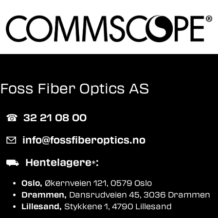
Foss Fiber Optics AS
☎︎
32 21 08 00
✉
info@fossfiberoptics.no
⛟
Hentelagere
:
*
Oslo,
Økernveien 121, 0579 Oslo
Drammen,
Dansrudveien 45, 3036 Drammen
Lillesand,
Stykkene 1, 4790 Lillesand