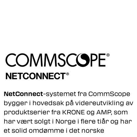
Skip to main content
Fiberoptikk
Strukturert kabling
Industrielle produkter
Outlet
Kunnskapssenter
NetConnect
-systemet fra CommScope
bygger i hovedsak på videreutvikling av
Nyheter
produktserier fra KRONE og AMP, som
har vært solgt i Norge i flere tiår og har
Om oss
et solid omdømme i det norske