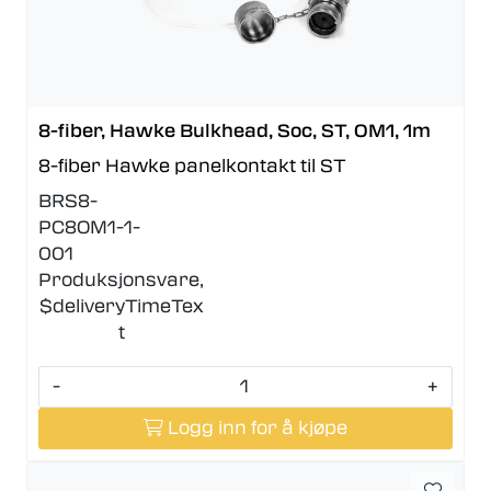
8-fiber, Hawke Bulkhead, Soc, ST, OM1, 1m
8-fiber Hawke panelkontakt til ST
BRS8-
PC8OM1-1-
001
Produksjonsvare,
$deliveryTimeTex
t
-
+
Logg inn for å kjøpe