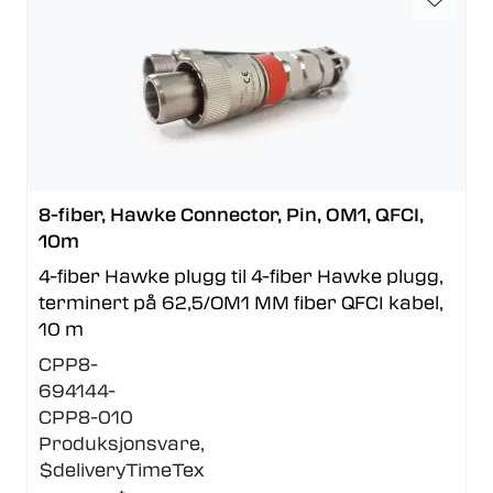
8-fiber, Hawke Connector, Pin, OM1, QFCI,
10m
4-fiber Hawke plugg til 4-fiber Hawke plugg,
terminert på 62,5/OM1 MM fiber QFCI kabel,
10 m
CPP8-
694144-
CPP8-010
Produksjonsvare,
$deliveryTimeTex