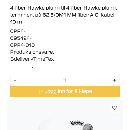
4-fiber Hawke plugg til 4-fiber Hawke plugg,
terminert på 62,5/OM1 MM fiber AICI kabel,
10 m
CPP4-
695424-
CPP4-010
Produksjonsvare,
$deliveryTimeTex
t
-
+
Logg inn for å kjøpe