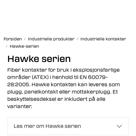
Skip to main content
Fiberoptikk
Forsiden
Industrielle produkter
Industrielle kontakter
Strukturert kabling
Hawke-serien
Hawke serien
Industrielle produkter
Fiber kontakter for bruk i eksplosjonsfarlige
Outlet
områder (ATEX) i henhold til EN 60079-
28:2005. Hawke kontakten kan leveres som
plugg, panelkontakt eller mottakerplugg. Et
Kunnskapssenter
beskyttelsesdeksel er inkludert på alle
varianter.
Nyheter
Om oss
Les mer om Hawke serien