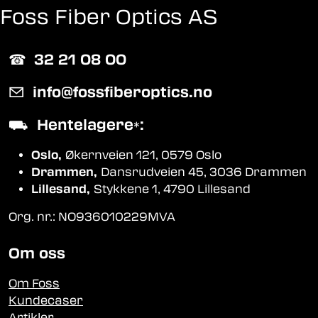
Foss Fiber Optics AS
☎︎
32 21 08 00
✉
info@fossfiberoptics.no
⛟
Hentelagere
:
*
Oslo,
Økernveien 121, 0579 Oslo
Drammen,
Dansrudveien 45, 3036 Drammen
Lillesand,
Stykkene 1, 4790 Lillesand
Org. nr.: NO936010229MVA
Om oss
Om Foss
Kundecaser
Artikler