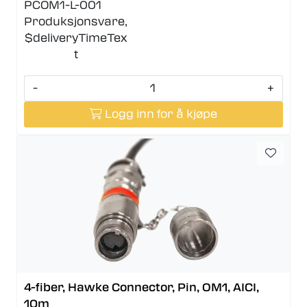
PCOM1-L-001
Produksjonsvare,
$deliveryTimeTex
t
-
+
Logg inn for å kjøpe
4-fiber, Hawke Connector, Pin, OM1, AICI,
10m